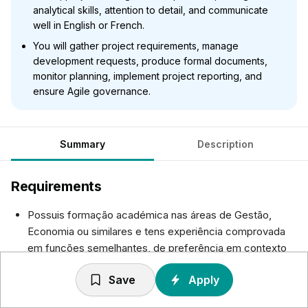
analytical skills, attention to detail, and communicate
well in English or French.
You will gather project requirements, manage
development requests, produce formal documents,
monitor planning, implement project reporting, and
ensure Agile governance.
Summary
Description
Requirements
Possuis formação académica nas áreas de Gestão,
Economia ou similares e tens experiência comprovada
em funções semelhantes, de preferência em contexto
de projetos Data, bem como conhecimento prático de
Save
Apply
metodologias de gestão de projetos.
És uma pessoa com clara capacidade de análise e